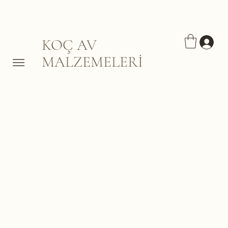
KOÇ AV
MALZEMELERİ
Av Tüfeği Bakım
Ürünleri
Burada Henüz Ürün Yok
Bu arada farklı bir kategori