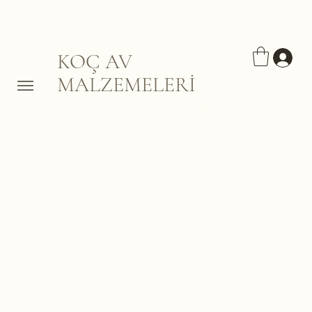
KOÇ AV
MALZEMELERİ
Maket balık
Burada Henüz Ürün Yok
Bu arada farklı bir kategori
seçerek alışverişe devam
edebilirsiniz.