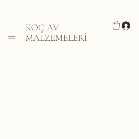
KOÇ AV
MALZEMELERİ
Tüfek kılıfı
Burada Henüz Ürün Yok
Bu arada farklı bir kategori
seçerek alışverişe devam
edebilirsiniz.