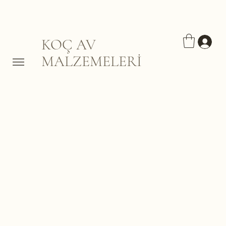
KOÇ AV
MALZEMELERİ
Tek Kırma Av
tüfekleri
Burada Henüz Ürün Yok
Bu arada farklı bir kategori