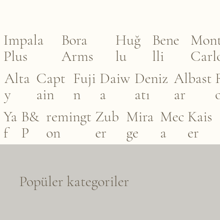
Impala
Bora
Huğ
Bene
Mon
Plus
Arms
lu
lli
Carl
Alta
Capt
Fuji
Daiw
Deniz
Albast
y
ain
n
a
atı
ar
Ya
B&
remingt
Zub
Mira
Mec
Kais
f
P
on
er
ge
a
er
Popüler kategoriler