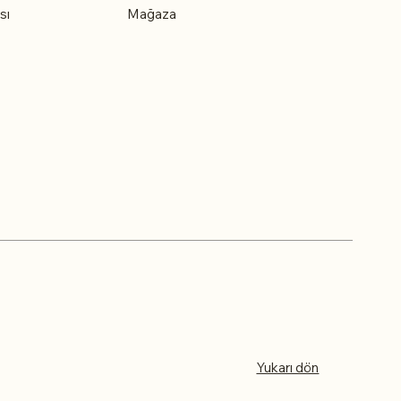
sı
Mağaza
Yukarı dön