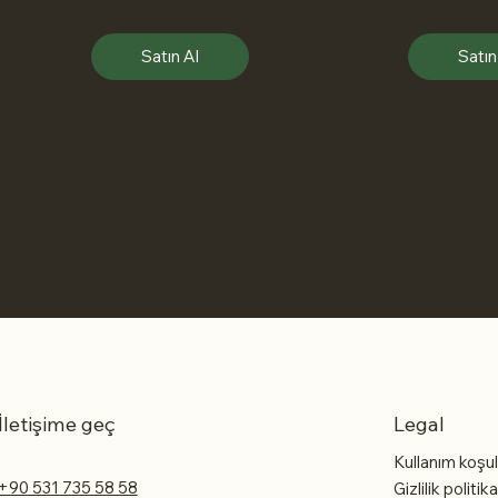
Satın Al
Satın
İletişime geç
Legal
Kullanım koşul
+90 531 735 58 58
Gizlilik politik