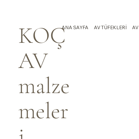
KOÇ
ANA SAYFA
AV TÜFEKLERİ
AV
AV
malze
meler
i