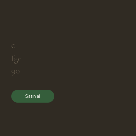
c
fge
90
Satın al