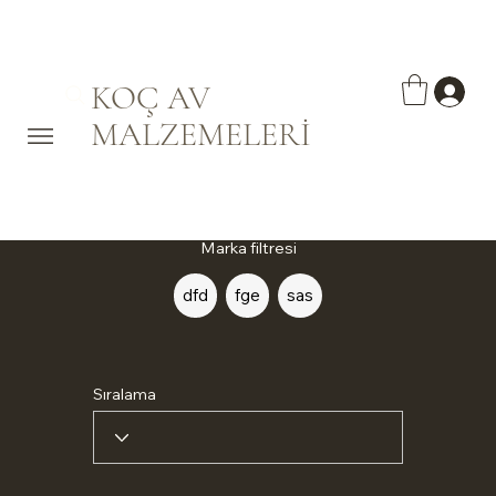
KOÇ AV
MALZEMELERİ
Marka filtresi
dfd
fge
sas
Sıralama