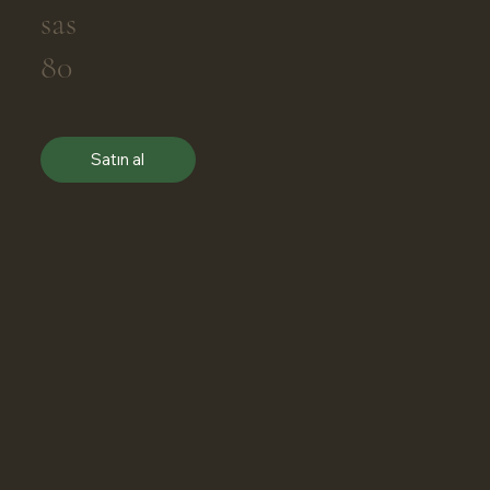
sas
80
Satın al