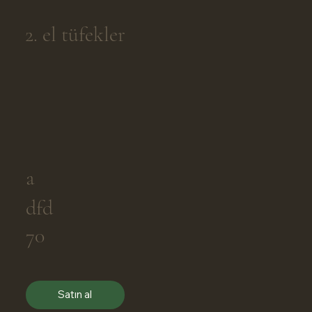
2. el tüfekler
a
dfd
70
Satın al