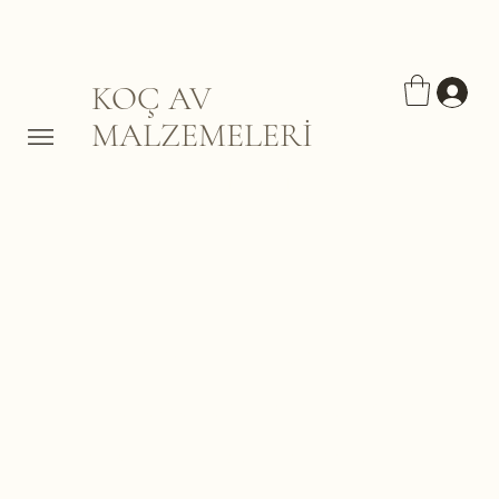
KOÇ AV
MALZEMELERİ
Çakı bıçak
Burada Henüz Ürün Yok
Bu arada farklı bir kategori
seçerek alışverişe devam
edebilirsiniz.