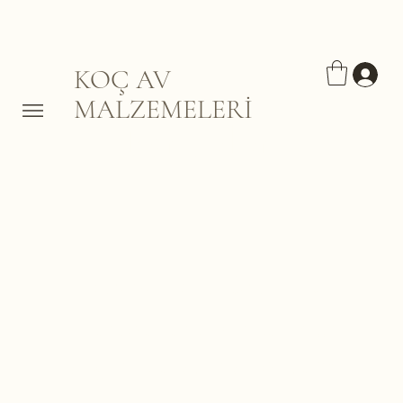
KOÇ AV
MALZEMELERİ
Pantolon
Burada Henüz Ürün Yok
Bu arada farklı bir kategori
seçerek alışverişe devam
edebilirsiniz.